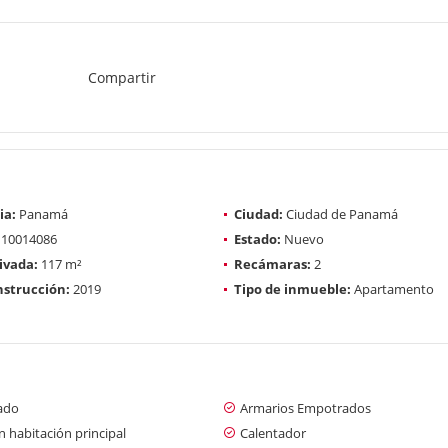
Compartir
ia:
Panamá
Ciudad:
Ciudad de Panamá
10014086
Estado:
Nuevo
ivada:
117 m²
Recámaras:
2
strucción:
2019
Tipo de inmueble:
Apartamento
ado
Armarios Empotrados
 habitación principal
Calentador