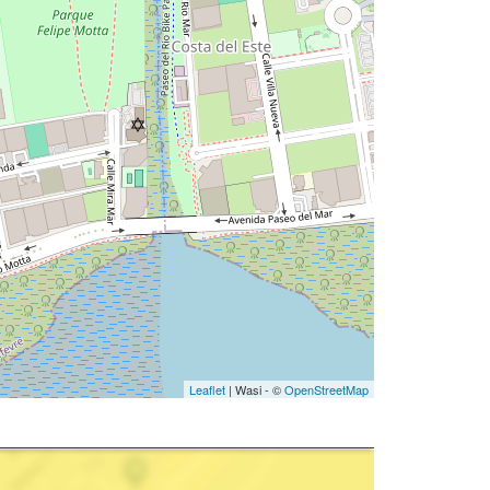
Leaflet
| Wasi - ©
OpenStreetMap