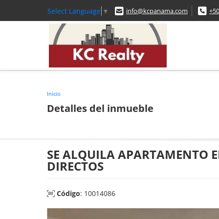
Select Language
▼
info@kcpanama.com
+5
Inicio
Detalles del inmueble
SE ALQUILA APARTAMENTO EN
DIRECTOS
Código
: 10014086