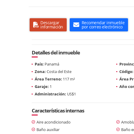
Descargar
Recomendar inmueble
información
por correo electrónico
Detalles del inmueble
País:
Panamá
Provinc
Zona:
Costa del Este
Código:
Área Terreno:
117 m²
Área Pr
Garaje:
1
Año con
Administración:
US$1
Características internas
Aire acondicionado
Amobl
Baño auxiliar
Baño en