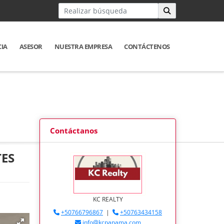
CIA
ASESOR
NUESTRA EMPRESA
CONTÁCTENOS
Contáctanos
TES
KC REALTY
+50766796867
|
+50763434158
info@kcpanama.com