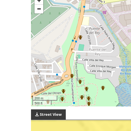
+
−
200 m
500 ft
Street View