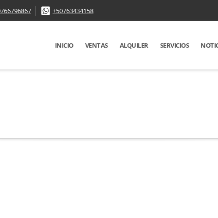
0766796867
+50763434158
INICIO
VENTAS
ALQUILER
SERVICIOS
NOTI