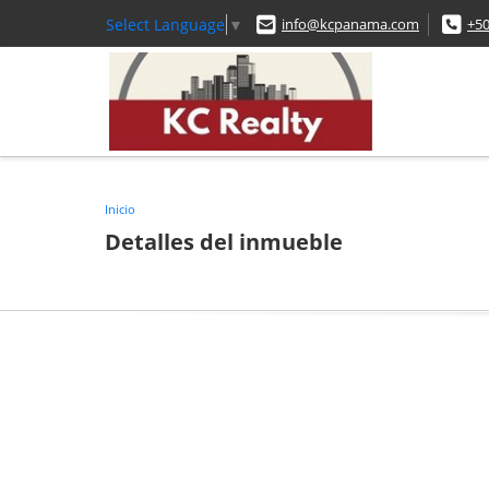
Select Language
▼
info@kcpanama.com
+5
Inicio
Detalles del inmueble