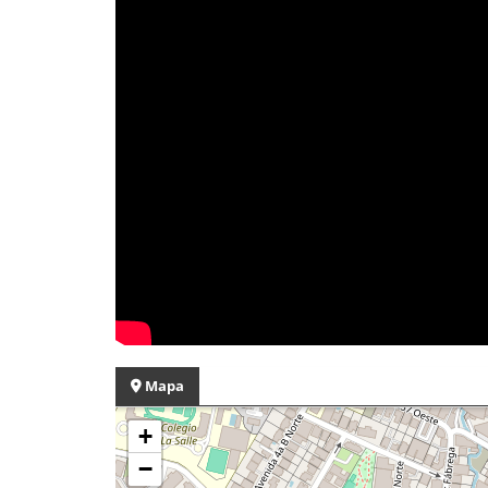
Mapa
+
−