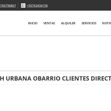
0766796867
+50763434158
INICIO
VENTAS
ALQUILER
SERVICIOS
NOTI
H URBANA OBARRIO CLIENTES DIREC