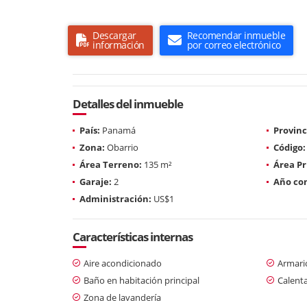
Descargar
Recomendar inmueble
información
por correo electrónico
Detalles del inmueble
País:
Panamá
Provinc
Zona:
Obarrio
Código:
Área Terreno:
135 m²
Área Pr
Garaje:
2
Año con
Administración:
US$1
Características internas
Aire acondicionado
Armari
Baño en habitación principal
Calent
Zona de lavandería