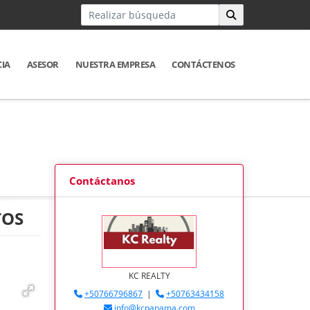
CIA
ASESOR
NUESTRA EMPRESA
CONTÁCTENOS
Contáctanos
TOS
KC REALTY
+50766796867
|
+50763434158
info@kcpanama.com