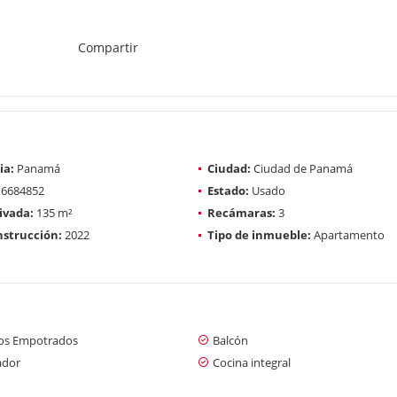
Compartir
ia:
Panamá
Ciudad:
Ciudad de Panamá
6684852
Estado:
Usado
ivada:
135 m²
Recámaras:
3
strucción:
2022
Tipo de inmueble:
Apartamento
os Empotrados
Balcón
ador
Cocina integral