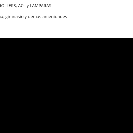
ROLLERS, ACs y LAMPARAS.
ina, gimnasio y demás amenidades