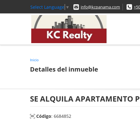
Select Language
▼
info@kcpanama.com
+5
Inicio
Detalles del inmueble
SE ALQUILA APARTAMENTO P
Código
: 6684852