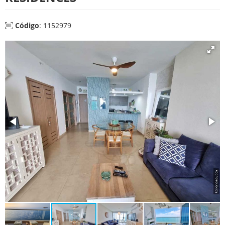
Código
: 1152979