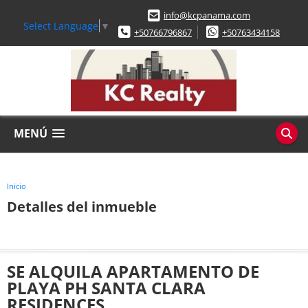
info@kcpanama.com
Select Language
▼
+50766796867
+50763434158
MENÚ
Inicio
Detalles del inmueble
SE ALQUILA APARTAMENTO DE
PLAYA PH SANTA CLARA
RESIDENCES