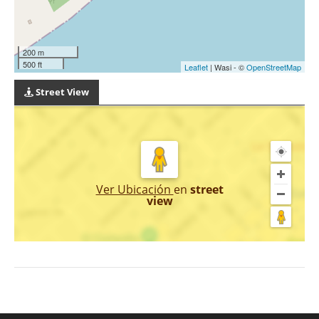
200 m
500 ft
Leaflet
| Wasi - ©
OpenStreetMap
Street View
Ver Ubicación
en
street
view