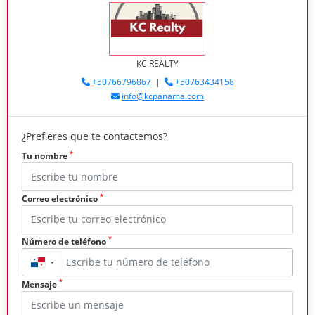
KC REALTY
+50766796867
|
+50763434158
info@kcpanama.com
¿Prefieres que te contactemos?
*
Tu nombre
*
Correo electrónico
*
Número de teléfono
▼
*
Mensaje