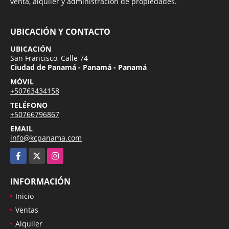
venta, alquiler y administración de propiedades.
UBICACIÓN Y CONTACTO
UBICACIÓN
San Francisco, Calle 74
Ciudad de Panamá - Panamá - Panamá
MÓVIL
+50763434158
TELÉFONO
+50766796867
EMAIL
info@kcpanama.com
Facebook
X
Instagram
INFORMACIÓN
Inicio
Ventas
Alquiler