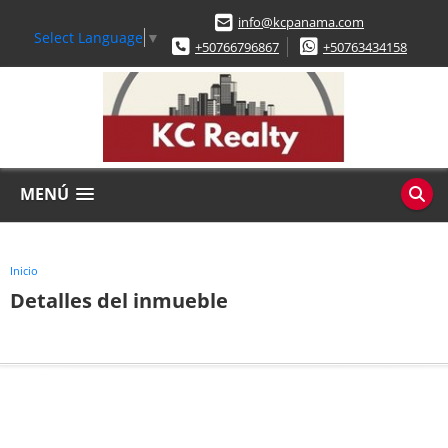
info@kcpanama.com
Select Language
▼
+50766796867
+50763434158
MENÚ
Inicio
Detalles del inmueble