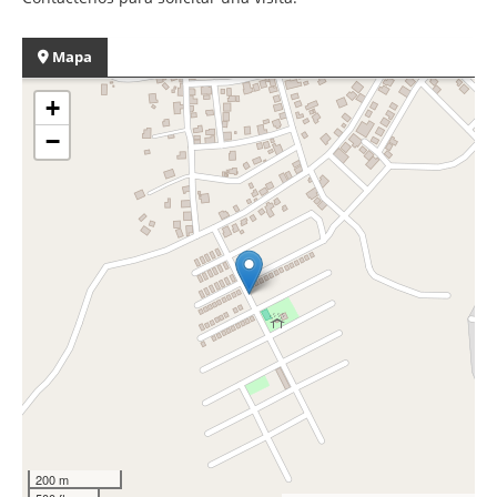
Mapa
+
−
200 m