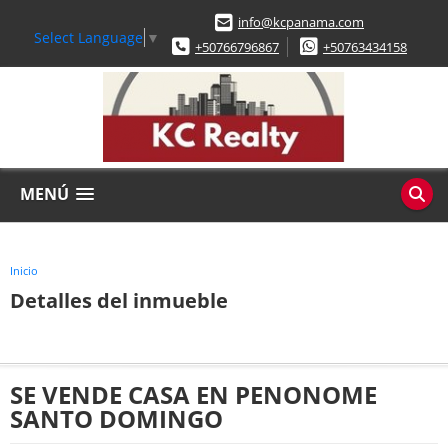
info@kcpanama.com
Select Language
▼
+50766796867
+50763434158
MENÚ
Inicio
Detalles del inmueble
SE VENDE CASA EN PENONOME
SANTO DOMINGO