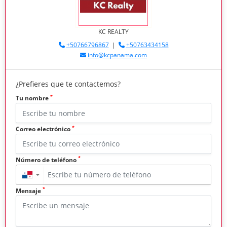
KC REALTY
+50766796867
|
+50763434158
info@kcpanama.com
¿Prefieres que te contactemos?
*
Tu nombre
*
Correo electrónico
*
Número de teléfono
▼
*
Mensaje