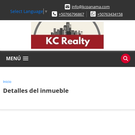
info@kcpanama.com
Select Language
▼
+50766796867
+50763434158
MENÚ
Inicio
Detalles del inmueble