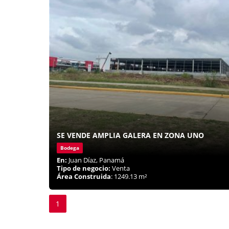
SE VENDE AMPLIA GALERA EN ZONA UNO
Bodega
En:
Juan Díaz, Panamá
Tipo de negocio:
Venta
Área Construida
: 1249.13 m²
1