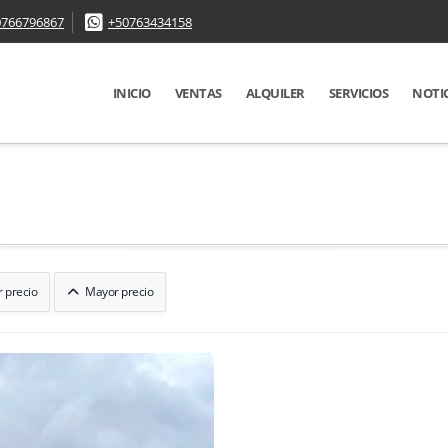
0766796867
+50763434158
INICIO
VENTAS
ALQUILER
SERVICIOS
NOTI
 precio
Mayor precio