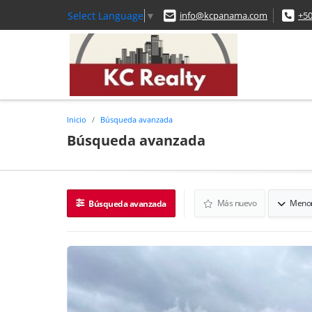
Select Language
▼
info@kcpanama.com
+5
Inicio
Búsqueda avanzada
Búsqueda avanzada
Más nuevo
Menor
Búsqueda avanzada