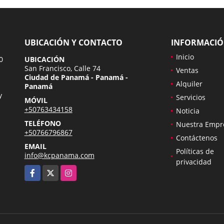
UBICACIÓN Y CONTACTO
INFORMACI
Inicio
0
UBICACIÓN
San Francisco, Calle 74
Ventas
Ciudad de Panamá - Panamá -
Alquiler
Panamá
y
Servicios
MÓVIL
+50763434158
Noticia
TELÉFONO
Nuestra Empr
+50766796867
Contáctenos
EMAIL
Políticas de
info@kcpanama.com
privacidad
Facebook
X
Instagram