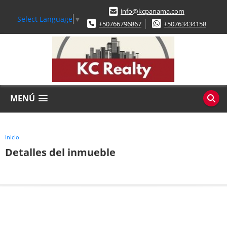
info@kcpanama.com
Select Language
▼
+50766796867
+50763434158
MENÚ
Inicio
Detalles del inmueble