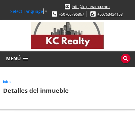
info@kcpanama.com
Select Language
▼
+50766796867
+50763434158
MENÚ
Inicio
Detalles del inmueble