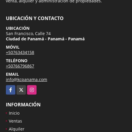
venta, alquiler y administración de propiedades.
UBICACIÓN Y CONTACTO
UBICACIÓN
San Francisco, Calle 74
Ciudad de Panamá - Panamá - Panamá
MÓVIL
+50763434158
TELÉFONO
+50766796867
EMAIL
info@kcpanama.com
Facebook
X
Instagram
INFORMACIÓN
Inicio
Ventas
Alquiler