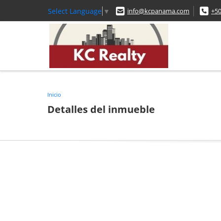
Select Language
▼
info@kcpanama.com
+5
Inicio
Detalles del inmueble