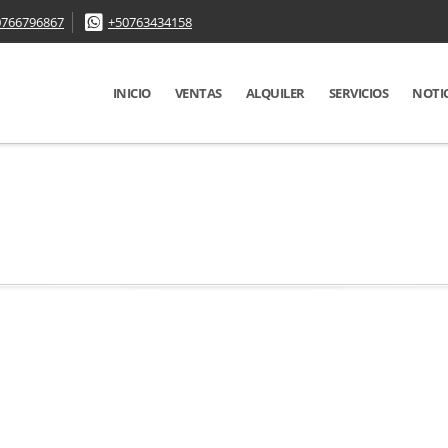
0766796867
+50763434158
INICIO
VENTAS
ALQUILER
SERVICIOS
NOTI