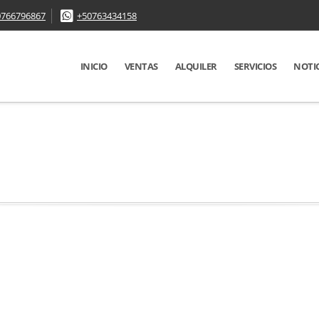
0766796867
+50763434158
INICIO
VENTAS
ALQUILER
SERVICIOS
NOTI