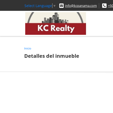
Select Language
▼
info@kcpanama.com
+5
Inicio
Detalles del inmueble